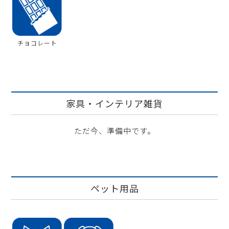
チョコレート
家具・インテリア雑貨
ただ今、準備中です。
ペット用品