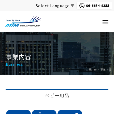
Select Language
▼
06-6654-9355
事業内容
Business
Home
>
事業内容
ベビー用品